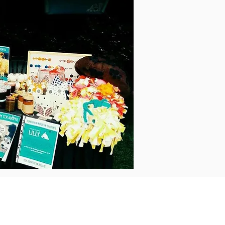
Contact
woef@lillyvzw.be