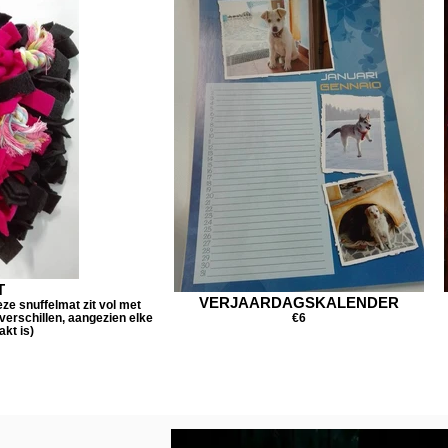
T
VERJAARDAGSKALENDER
e snuffelmat zit vol met
 verschillen, aangezien elke
€6
kt is)